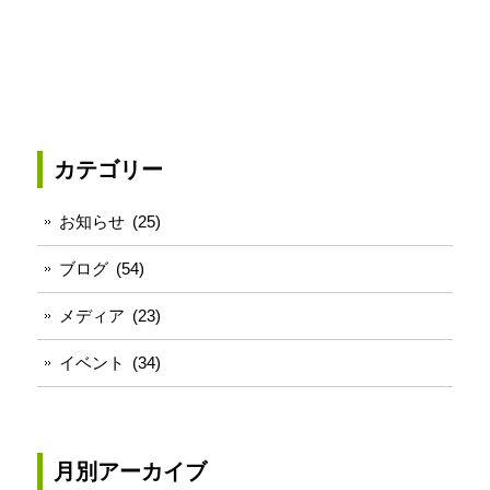
る
て
リ
に
Twitter
ー
は
で
を
ク
共
LINE
リ
有
で
ッ
(新
送
ク
し
る
し
い
(新
て
ウ
し
く
ィ
い
だ
ン
ウ
さ
ド
ィ
カテゴリー
い
ウ
ン
(新
で
ド
し
開
ウ
い
き
で
お知らせ
(25)
ウ
ま
開
ィ
す)
き
ン
ま
ブログ
(54)
ド
す)
ウ
で
メディア
(23)
開
き
ま
す)
イベント
(34)
月別アーカイブ