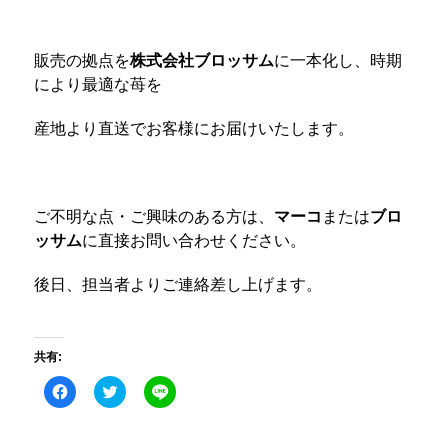
販売の拠点を
株式会社ブロッサム
に一本化し、時期
により最適な苺を
産地より直送でお客様にお届けいたします。
ご不明な点・ご興味のある方は、
マーコ
または
ブロ
ッサム
に直接お問い合わせください。
後日、担当者よりご連絡差し上げます。
共有:
Facebook
ク
こ
で
リ
の
共
ッ
エ
有
ク
ン
す
し
ト