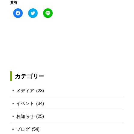
共有:
Facebook
ク
こ
で
リ
の
共
ッ
エ
有
ク
ン
す
し
ト
る
て
リ
に
Twitter
ー
は
で
を
ク
共
LINE
リ
有
で
ッ
(新
送
ク
し
る
し
い
(新
て
ウ
し
く
ィ
い
だ
ン
ウ
さ
ド
ィ
カテゴリー
い
ウ
ン
(新
で
ド
し
開
ウ
い
き
で
メディア
(23)
ウ
ま
開
ィ
す)
き
ン
ま
イベント
(34)
ド
す)
ウ
で
お知らせ
(25)
開
き
ま
す)
ブログ
(54)