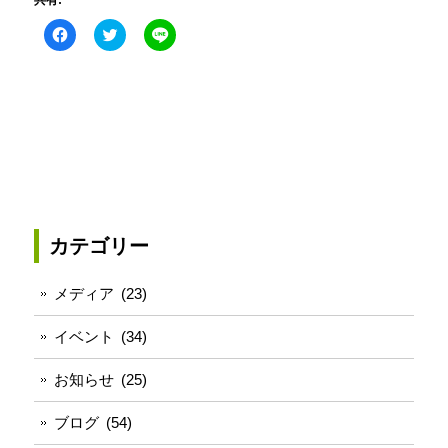
共有:
Facebook
ク
こ
で
リ
の
共
ッ
エ
有
ク
ン
す
し
ト
る
て
リ
に
Twitter
ー
は
で
を
ク
共
LINE
リ
有
で
ッ
(新
送
ク
し
る
し
い
(新
て
ウ
し
く
ィ
い
だ
ン
ウ
さ
ド
ィ
カテゴリー
い
ウ
ン
(新
で
ド
し
開
ウ
い
き
で
メディア
(23)
ウ
ま
開
ィ
す)
き
ン
ま
イベント
(34)
ド
す)
ウ
で
お知らせ
(25)
開
き
ま
す)
ブログ
(54)