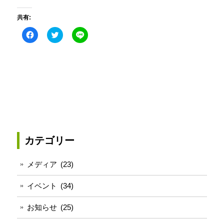
共有:
Facebook
ク
こ
で
リ
の
共
ッ
エ
有
ク
ン
す
し
ト
る
て
リ
に
Twitter
ー
は
で
を
ク
共
LINE
リ
有
で
ッ
(新
送
ク
し
る
し
い
(新
て
ウ
し
く
ィ
い
だ
ン
ウ
さ
ド
ィ
カテゴリー
い
ウ
ン
(新
で
ド
し
開
ウ
い
き
で
メディア
(23)
ウ
ま
開
ィ
す)
き
ン
ま
イベント
(34)
ド
す)
ウ
で
お知らせ
(25)
開
き
ま