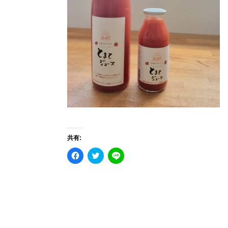
共有:
Facebook
ク
こ
で
リ
の
共
ッ
エ
有
ク
ン
す
し
ト
る
て
リ
に
Twitter
ー
は
で
を
ク
共
LINE
リ
有
で
ッ
(新
送
ク
し
る