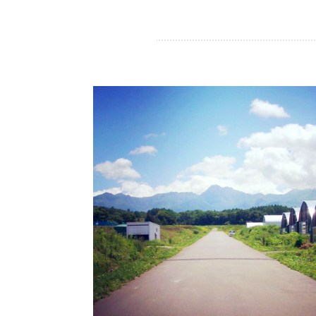
し
い
(新
て
ウ
し
く
ィ
い
だ
ン
ウ
さ
ド
ィ
い
ウ
ン
(新
で
ド
し
開
ウ
い
き
で
ウ
ま
開
ィ
す)
き
ン
ま
ド
す)
ウ
で
開
き
ま
す)