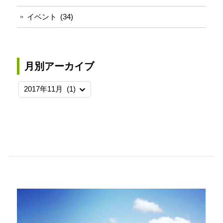
き
ま
す)
イベント
(34)
月別アーカイブ