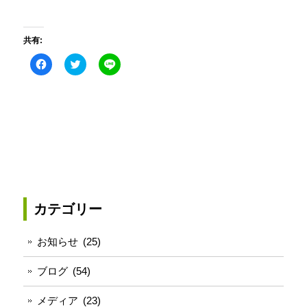
共有:
Facebook
ク
こ
で
リ
の
共
ッ
エ
有
ク
ン
す
し
ト
る
て
リ
に
Twitter
ー
は
で
を
ク
共
LINE
リ
有
で
ッ
(新
送
ク
し
る
し
い
(新
て
ウ
し
く
ィ
い
だ
ン
ウ
さ
ド
ィ
カテゴリー
い
ウ
ン
(新
で
ド
し
開
ウ
い
き
で
お知らせ
(25)
ウ
ま
開
ィ
す)
き
ン
ま
ブログ
(54)
ド
す)
ウ
で
メディア
(23)
開