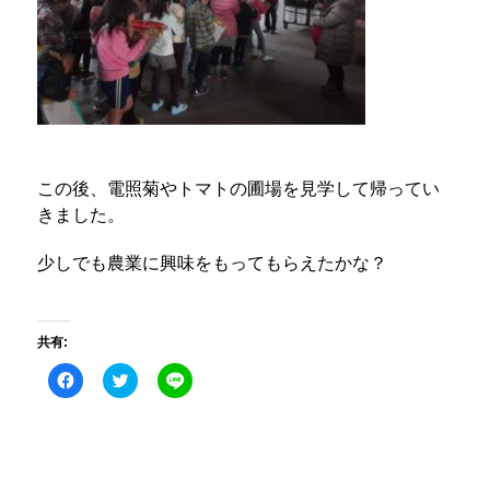
この後、電照菊やトマトの圃場を見学して帰ってい
きました。
少しでも農業に興味をもってもらえたかな？
共有:
Facebook
ク
こ
で
リ
の
共
ッ
エ
有
ク
ン
す
し
ト
る
て
リ
に
Twitter
ー
は
で
を