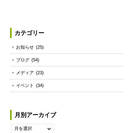
ク
共
LINE
リ
有
で
ッ
(新
送
ク
し
る
し
い
(新
て
ウ
し
く
ィ
い
だ
ン
ウ
さ
ド
ィ
カテゴリー
い
ウ
ン
(新
で
ド
し
開
ウ
い
き
で
お知らせ
(25)
ウ
ま
開
ィ
す)
き
ン
ま
ブログ
(54)
ド
す)
ウ
で
メディア
(23)
開
き
ま
す)
イベント
(34)
月別アーカイブ